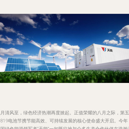
九月清风至，绿色经济热潮再度掀起。正值荣耀的八月之际，第
届819电池节携节能高效、可持续发展的核心使命盛大开启。今年
中国绿色能源领军者“天能”一如既往地与众多生态合作伙伴在浩瀚