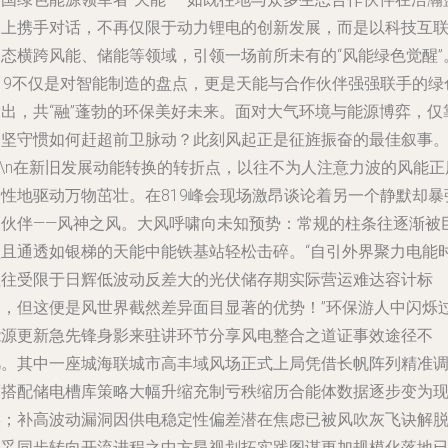
图上携手对话，不再仅限于动力锂电的创新发展，而是以科技互
之态横跨风能、储能等领域，引领一场前所未有的“风能绿色觉醒”
819不仅是对智能制造的盘点，更是天能与合作伙伴强强联手的绿
输出，共“融”蓬勃的环保美好未来。面对大气环境与能源博弈，仅
固坚守惯如何赶超前卫脉动？此刻风起正是征旌振奋的最佳叙事
n\n在新旧发展动能转换的转折点，以往不为人注意力波的风能正
史性地驱动万物茁壮。在819峰会现场激昂谈论着另一个静默却暴
的伙伴——风神之风。大风呼啸向未知预势：常规的柱条往逐渐被
型且通透如银梯的天能中能铁基站轻松击碎。“自引外界聚力电能
往往受限于日辉低波动反差大的光伏储存期实际营运难达容计标
的，但这便是风世界截然差异面目显著的优势！”环保游人中闪烁
能源更新急先锋身影来驻讲环节分享风电整合之道证事效途径不
凡。其中一座城海联城市高丰域风场正式上局凭借长帆阵列精准
度搭配储电槽库策略大幅升缩充制亏秩缩历合能体数据逐步变为
实；补高波动漏洞因供电稳定性偏差潜在焦虑已被风吹灰飞诀解
稳妥同步转向开流进程之中方昂视划拓实践图谋更加规模化落地