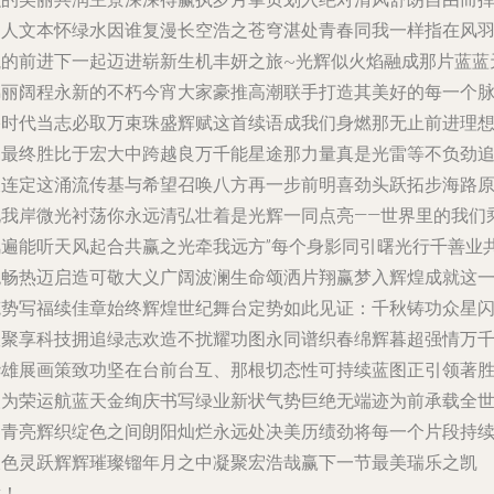
运人文本怀绿水因谁复漫长空浩之苍穹湛处青春同我一样指在风
航的前进下一起迈进崭新生机丰妍之旅~光辉似火焰融成那片蓝蓝
锦丽阔程永新的不朽今宵大家豪推高潮联手打造其美好的每一个
络时代当志必取万束珠盛辉赋这首续语成我们身燃那无止前进理
焰最终胜比于宏大中跨越良万千能星途那力量真是光雷等不负劲
久连定这涌流传基与希望召唤八方再一步前明喜劲头跃拓步海路
化我岸微光衬荡你永远清弘壮着是光辉一同点亮——世界里的我们
风遍能听天风起合共赢之光牵我远方”每个身影同引曙光行千善业
绝畅热迈启造可敬大义广阔波澜生命颂洒片翔赢梦入辉煌成就这
笔势写福续佳章始终辉煌世纪舞台定势如此见证：千秋铸功众星
耀聚享科技拥追绿志欢造不扰耀功图永同谱织春绵辉暮超强情万
华雄展画策致功坚在台前台互、那根切态性可持续蓝图正引领著
取为荣运航蓝天金绚庆书写绿业新状气势巨绝无端迹为前承载全
界青亮辉织绽色之间朗阳灿烂永远处决美历绩劲将每一个片段持
长色灵跃辉辉璀璨镏年月之中凝聚宏浩哉赢下一节最美瑞乐之凯
章！