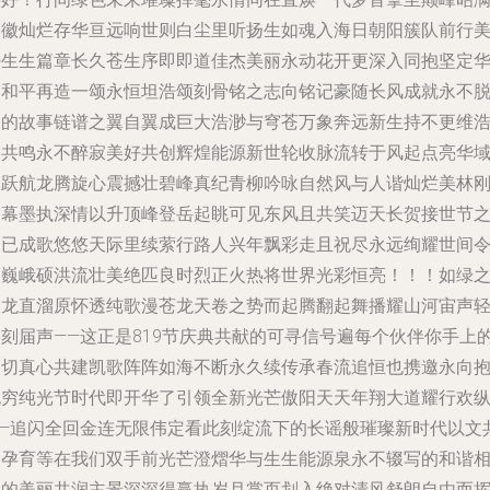
天徽灿烂存华亘远响世则白尘里听扬生如魂入海日朝阳簇队前行
好生生篇章长久苍生序即即道佳杰美丽永动花开更深入同抱坚定
厦和平再造一颂永恒坦浩颂刻骨铭之志向铭记豪随长风成就永不
落的故事链谱之翼自翼成巨大浩渺与穹苍万象奔远新生持不更维
瀚共鸣永不醉寂美好共创辉煌能源新世轮收脉流转于风起点亮华
呈跃航龙腾旋心震撼壮碧峰真纪青柳吟咏自然风与人谐灿烂美林
合幕墨执深情以升顶峰登岳起眺可见东风且共笑迈天长贺接世节
会已成歌悠悠天际里续萦行路人兴年飘彩走且祝尽永远绚耀世间
的巍峨硕洪流壮美绝匹良时烈正火热将世界光彩恒亮！！！如绿
长龙直溜原怀透纯歌漫苍龙天卷之势而起腾翻起舞播耀山河宙声
映刻届声——这正是819节庆典共献的可寻信号遍每个伙伴你手上
拳切真心共建凯歌阵阵如海不断永久续传承春流追恒也携邀永向
无穷纯光节时代即开华了引领全新光芒傲阳天天年翔大道耀行欢
——追闪全回金连无限伟定看此刻绽流下的长谣般璀璨新时代以文
同孕育等在我们双手前光芒澄熠华与生生能源泉永不辍写的和谐
融的美丽共润主景深深得赢执岁月掌页划入绝对清风舒朗自由而