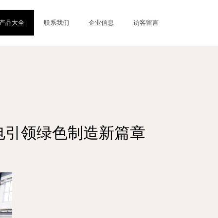
产品大全
联系我们
企业信息
访客留言
电引领绿色制造新篇章