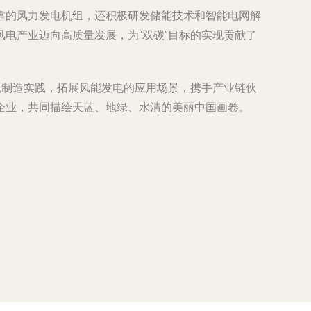
靠的风力发电机组，还积极研发储能技术和智能电网解
电产业迈向高质量发展，为“双碳”目标的实现贡献了
色制造实践，拓展风能发电的应用场景，携手产业链伙
企业，共同描绘天蓝、地绿、水清的美丽中国画卷。