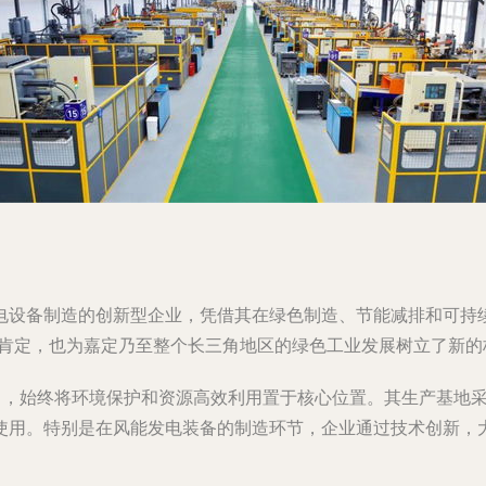
电设备制造的创新型企业，凭借其在绿色制造、节能减排和可持
的肯定，也为嘉定乃至整个长三角地区的绿色工业发展树立了新的
程中，始终将环境保护和资源高效利用置于核心位置。其生产基地
使用。特别是在风能发电装备的制造环节，企业通过技术创新，