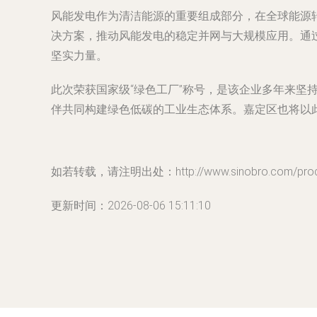
风能发电作为清洁能源的重要组成部分，在全球能源
决方案，推动风能发电的稳定并网与大规模应用。通
坚实力量。
此次荣获国家级“绿色工厂”称号，是该企业多年来
伴共同构建绿色低碳的工业生态体系。嘉定区也将以
如若转载，请注明出处：http://www.sinobro.com/produc
更新时间：2026-08-06 15:11:10