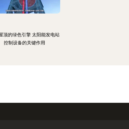
屋顶的绿色引擎 太阳能发电站
控制设备的关键作用